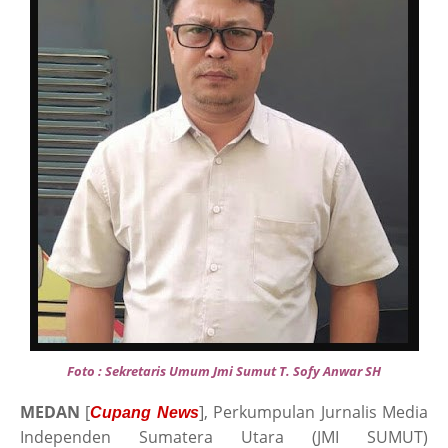
Foto : Sekretaris Umum Jmi Sumut T. Sofy Anwar SH
MEDAN
[
], Perkumpulan Jurnalis Media
Cup
a
ng
News
Independen Sumatera Utara (JMI SUMUT)