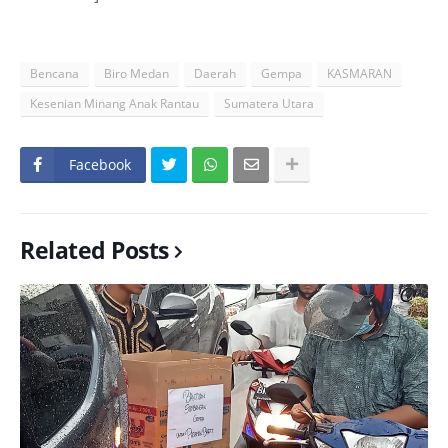
Bencana
Biro Medan
Daerah
Gempa
KASMARAN
Kesenian Minang Anak Rantau
Sumatera Utara
Facebook
Related Posts