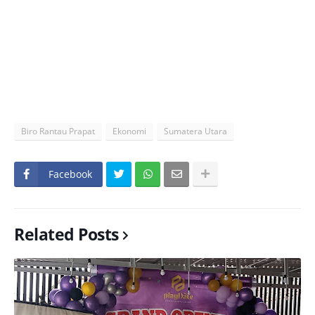
Biro Rantau Prapat
Ekonomi
Sumatera Utara
Facebook
Related Posts